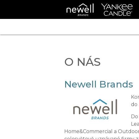
O NÁS
Newell Brands
Kor
do 
Do
Le
Home&Commercial a Outdoor&
celosvětově uznávané firmy z