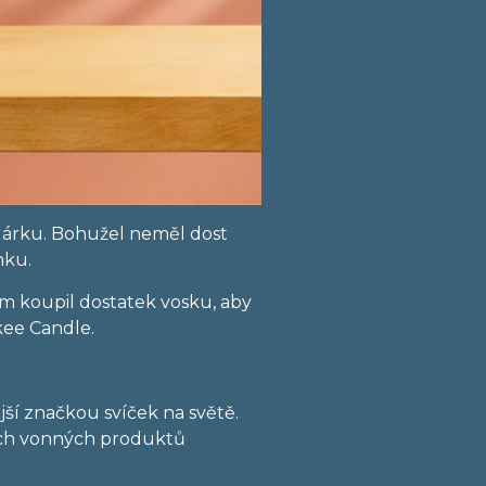
 dárku. Bohužel neměl dost
nku.
em koupil dostatek vosku, aby
kee Candle.
ší značkou svíček na světě.
ších vonných produktů