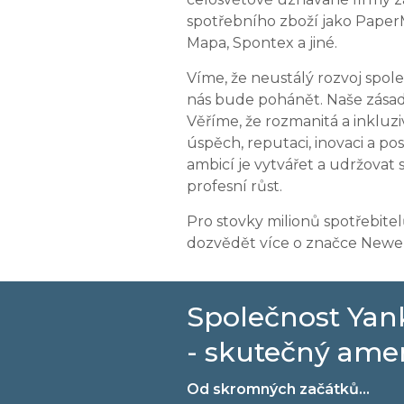
spotřebního zboží jako Pape
Mapa, Spontex a jiné.
Víme, že neustálý rozvoj spol
nás bude pohánět. Naše zásady 
Věříme, že rozmanitá a inkluzi
úspěch, reputaci, inovaci a po
ambicí je vytvářet a udržovat
profesní růst.
Pro stovky milionů spotřebitelů
dozvědět více o značce Newel
Společnost Ya
- skutečný ame
Od skromných začátků…