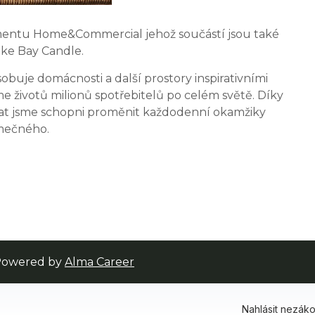
entu Home&Commercial jehož součástí jsou také
ke Bay Candle.
buje domácnosti a další prostory inspirativními
 životů milionů spotřebitelů po celém světě. Díky
ovat jsme schopni proměnit každodenní okamžiky
imečného.
| Powered by
Alma Career
Nahlásit nezák