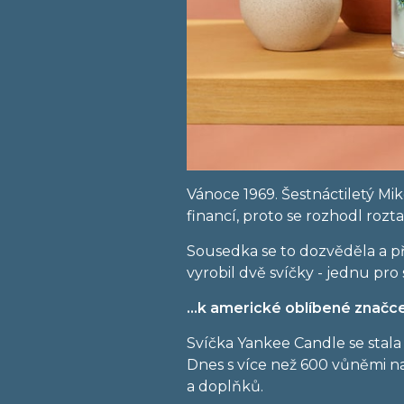
Vánoce 1969. Šestnáctiletý Mi
financí, proto se rozhodl rozt
Sousedka se to dozvěděla a př
vyrobil dvě svíčky - jednu pr
…k americké oblíbené značc
Svíčka Yankee Candle se stal
Dnes s více než 600 vůněmi n
a doplňků.