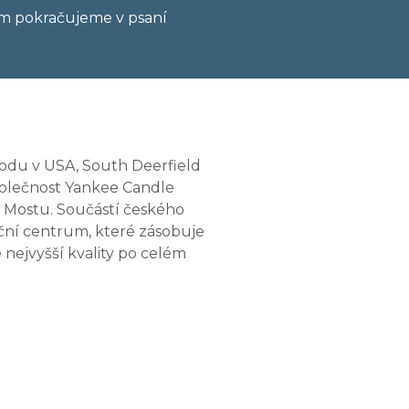
tím pokračujeme v psaní
du v USA, South Deerfield
společnost Yankee Candle
u Mostu. Součástí českého
ční centrum, které zásobuje
 nejvyšší kvality po celém