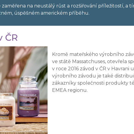
aměřena na neustálý růst a rozšiřování příležitostí, a 
ečném, úspěšném americkém příběhu.
v ČR
Kromě mateřského výrobního závo
ve státě Massatchuses, otevřela 
v roce 2016 závod v ČR v Havrani 
výrobního závodu je také distribu
zákazníky společnosti produkty té
EMEA regionu.