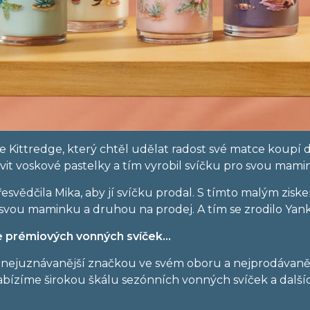
ke Kittredge, který chtěl udělat radost své matce koupí
avit voskové pastelky a tím vyrobil svíčku pro svou mami
esvědčila Mika, aby jí svíčku prodal. S tímto malým zisk
o svou maminku a druhou na prodej. A tím se zrodilo Yan
e prémiových vonných svíček…
a nejuznávanější značkou ve svém oboru a nejprodávaněj
abízíme širokou škálu sezónních vonných svíček a dal