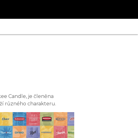
kee Candle, je členěna
ží různého charakteru.