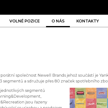
VOLNÉ POZICE
O NÁS
KONTAKTY
porátní společnost Newell Brands jehož součástí je Yan
3 segmentů a sdružuje přes 80 značek spotřebního zbo
 jednotlivých segmentů
arning&Development,
Recreation jsou řazeny
abývající se výrobou a prodejem