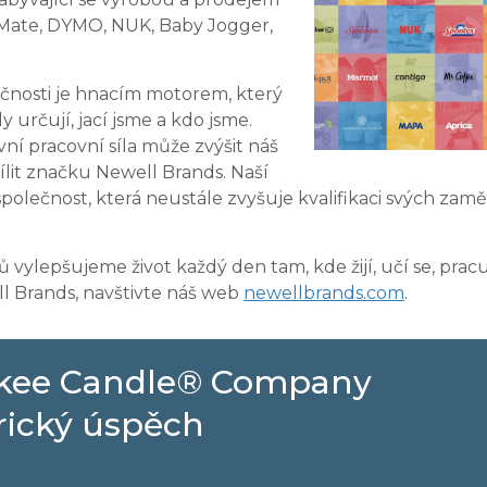
rMate, DYMO, NUK, Baby Jogger,
ečnosti je hnacím motorem, který
určují, jací jsme a kdo jsme.
vní pracovní síla může zvýšit náš
sílit značku Newell Brands. Naší
 společnost, která neustále zvyšuje kvalifikaci svých za
 vylepšujeme život každý den tam, kde žijí, učí se, pracují 
l Brands, navštivte náš web
newellbrands.com
.
nkee Candle® Company
rický úspěch