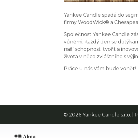
Yankee Candle spadá do segm
firmy WoodWick® a Chesapea
Společnost Yankee Candle záso
vůněmi. Každý den se dotýkáme
naší schopnosti tvořit a inov
života v něco zvláštního s výj
Práce u nás Vám bude vonět!
© 2026 Yankee Candle s.r.o. 